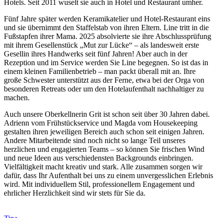
Hotels. Seit 2011 wuselt sie auch in Hotel und Restaurant umher.
Fünf Jahre später werden Keramikatelier und Hotel-Restaurant eins
und sie übernimmt den Staffelstab von ihren Eltern. Line tritt in die
Fußstapfen ihrer Mama. 2025 absolvierte sie ihre Abschlussprüfung
mit ihrem Gesellenstück „Mut zur Lücke“ – als landesweit erste
Gesellin ihres Handwerks seit fünf Jahren! Aber auch in der
Rezeption und im Service werden Sie Line begegnen. So ist das in
einem kleinen Familienbetrieb – man packt überall mit an. Ihre
große Schwester unterstützt aus der Ferne, etwa bei der Orga von
besonderen Retreats oder um den Hotelaufenthalt nachhaltiger zu
machen.
Auch unsere Oberkellnerin Grit ist schon seit über 30 Jahren dabei.
Adrienn vom Frühstückservice und Magda vom Housekeeping
gestalten ihren jeweiligen Bereich auch schon seit einigen Jahren.
Andere Mitarbeitende sind noch nicht so lange Teil unseres
herzlichen und engagierten Teams – so können Sie frischen Wind
und neue Ideen aus verschiedensten Backgrounds einbringen.
Vielfältigkeit macht kreativ und stark. Alle zusammen sorgen wir
dafür, dass Ihr Aufenthalt bei uns zu einem unvergesslichen Erlebnis
wird. Mit individuellem Stil, professionellem Engagement und
ehrlicher Herzlichkeit sind wir stets für Sie da.